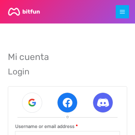
Skip
to
content
Mi cuenta
Login
o
Required
Username or email address
*