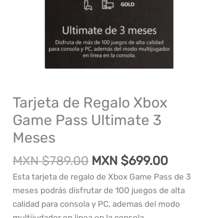
Tarjeta de Regalo Xbox
Game Pass Ultimate 3
Meses
Original
Current
MXN $
789.00
MXN $
699.00
price
price
Esta tarjeta de regalo de Xbox Game Pass de 3
was:
is:
meses podrás disfrutar de 100 juegos de alta
MXN
MXN
calidad para consola y PC, ademas del modo
$789.00.
$699.00.
multijudador en linea en la consola.