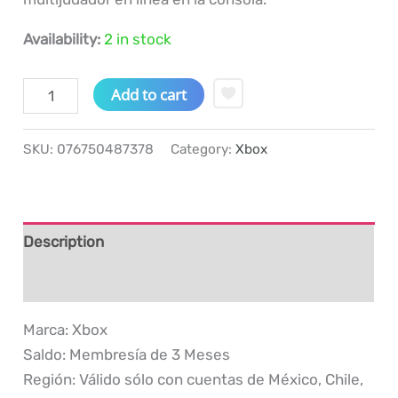
Availability:
2 in stock
Tarjeta
Add to cart
de
Regalo
SKU:
076750487378
Category:
Xbox
Xbox
Game
Pass
Ultimate
Description
3
Reviews (0)
Meses
quantity
Marca: Xbox
Saldo: Membresía de 3 Meses
Región: Válido sólo con cuentas de México, Chile,