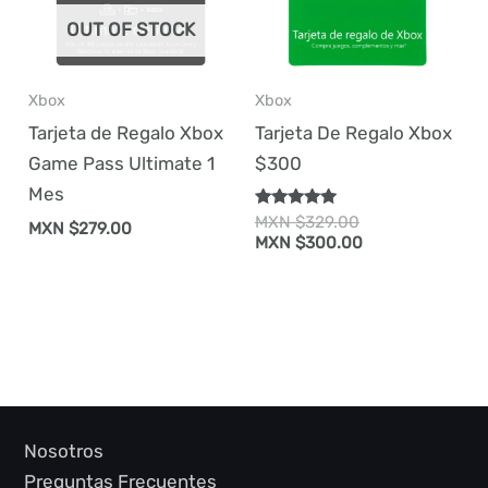
OUT OF STOCK
Xbox
Xbox
Tarjeta de Regalo Xbox
Tarjeta De Regalo Xbox
Game Pass Ultimate 1
$300
Mes
Rated
Original
MXN $
329.00
MXN $
279.00
5.00
price
Current
MXN $
300.00
out of 5
was:
price
MXN
is:
$329.00.
MXN
$300.00.
Nosotros
Preguntas Frecuentes